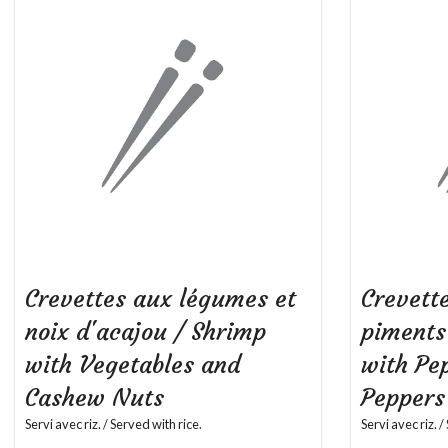
Crevettes aux légumes et
Crevett
noix d'acajou / Shrimp
piments
with Vegetables and
with Pe
Cashew Nuts
Pepper
Servi avec riz. / Served with rice.
Servi avec riz. /