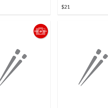
$
21
Add picture