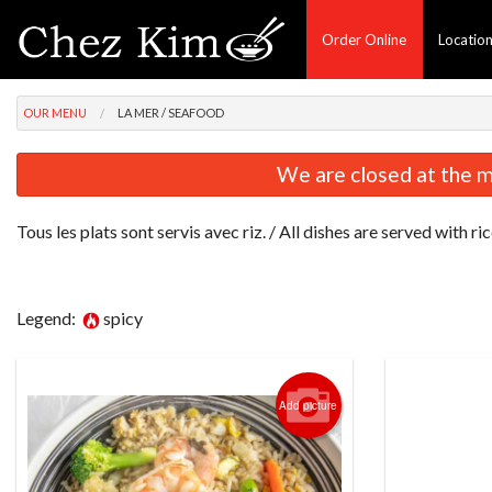
Order Online
Locatio
OUR MENU
LA MER / SEAFOOD
We are closed at the m
Tous les plats sont servis avec riz. / All dishes are served with ric
Legend:
spicy
Add picture