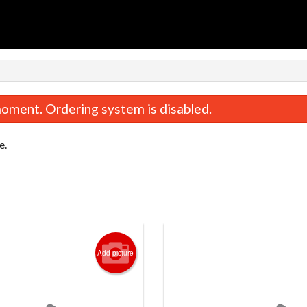
n
oment. Ordering system is disabled.
e.
Soupe wonton / Wonton Soup
Poulet du Général Tao /
$6.00
Chicken
Add picture
$19.00