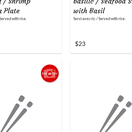
 / Shrimp
basilic / Seafood 
 Plate
with Basil
 Served with rice.
Servi avec riz. / Served with rice.
$
23
Add picture