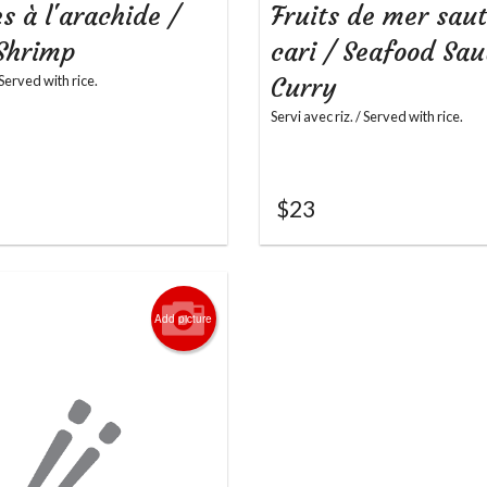
s à l'arachide /
Fruits de mer sau
Shrimp
cari / Seafood Sau
 Served with rice.
Curry
Servi avec riz. / Served with rice.
$
23
Add picture