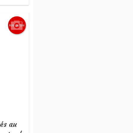
Add picture
tés au