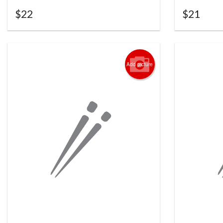
$
22
$
21
Add picture