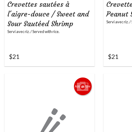
Crevettes sautées à
Crevette
l'aigre-douce / Sweet and
Peanut 
Sour Sautéed Shrimp
Servi avec riz. /
Servi avec riz. / Served with rice.
$
21
$
21
Add picture