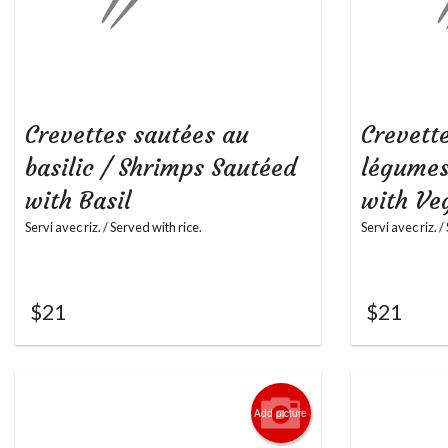
Crevettes sautées au
Crevett
basilic / Shrimps Sautéed
légumes
with Basil
with Ve
Servi avec riz. / Served with rice.
Servi avec riz. /
$
21
$
21
Add picture