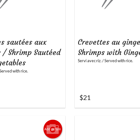
es sautées aux
Crevettes au ging
 / Shrimp Sautéed
Shrimps with Ging
getables
Servi avec riz. / Served with rice.
 Served with rice.
$
21
Add picture