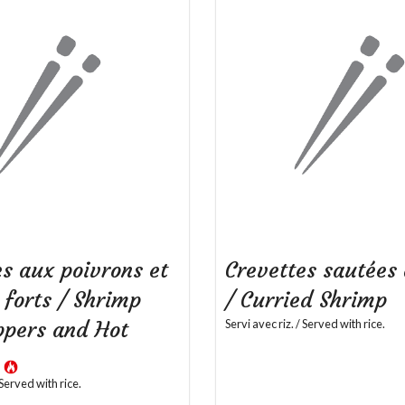
es aux poivrons et
Crevettes sautées 
 forts / Shrimp
/ Curried Shrimp
ppers and Hot
Servi avec riz. / Served with rice.
s
 Served with rice.