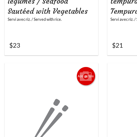
légumes / Seafood
tempura
Sautéed with Vegetables
Tempura
Servi avec riz. / Served with rice.
Servi avec riz. /
$
23
$
21
Add picture