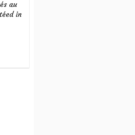
tés au
téed in