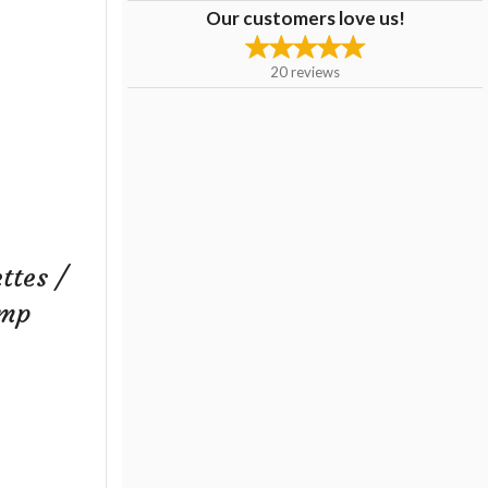
Our customers love us!
20
reviews
ttes /
imp