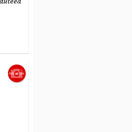
Sauteed
Add picture