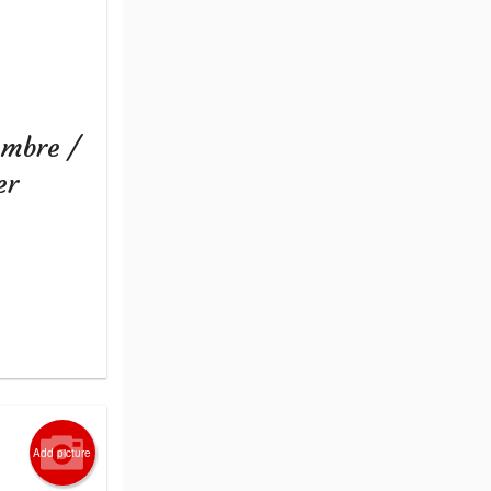
embre /
er
Add picture