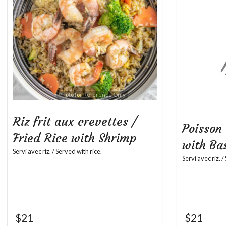
Photo for Reference Only
Riz frit aux crevettes /
Poisson 
Fried Rice with Shrimp
with Bas
Servi avec riz. / Served with rice.
Servi avec riz. /
$
21
$
21