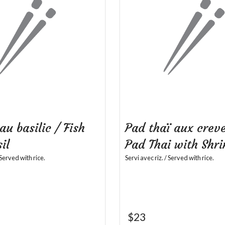
au basilic / Fish
Pad thaï aux creve
il
Pad Thai with Shr
 Served with rice.
Servi avec riz. / Served with rice.
$
23