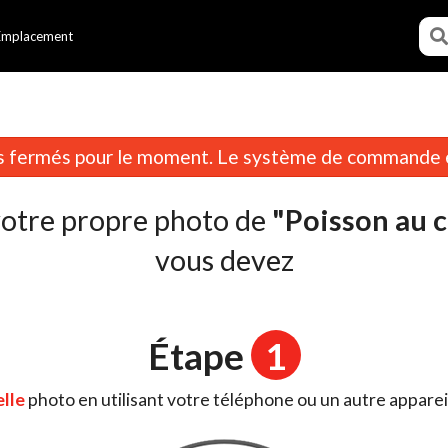
Emplacement
R
fermés pour le moment. Le système de commande e
votre propre photo de
"Poisson au c
vous devez
Étape
1
lle
photo en utilisant votre téléphone ou un autre apparei