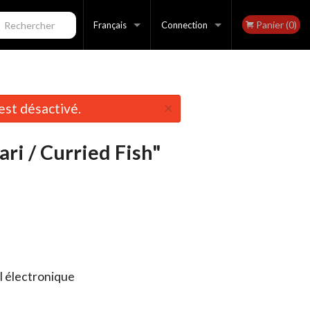
Panier (0)
echercher
Français
Connection
Français
Inscription
×
st désactivé.
English
ari / Curried Fish"
l électronique