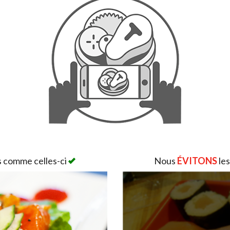
s comme celles-ci
Nous
ÉVITONS
les