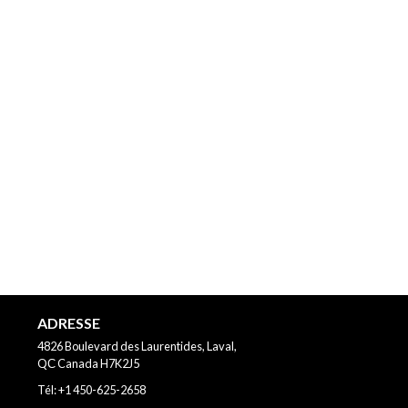
ADRESSE
4826 Boulevard des Laurentides, Laval,
QС
Canada
H7K2J5
Tél:
+1 450-625-2658