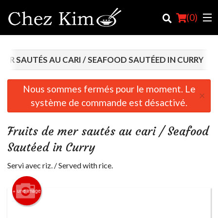
(
0
)
 MER SAUTÉS AU CARI / SEAFOOD SAUTÉED IN CURRY
Commander en ligne
Nous sommes fermés pour le moment. Le
×
système de commande est désactivé.
Emplacement
Français
Fruits de mer sautés au cari / Seafood
Sautéed in Curry
Connection
Servi avec riz. / Served with rice.
Inscription
+ une image
Panier (0)