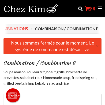
(
0
)
 COMBINATIONS
COMBINAISON / COMBINATION E
Commander en ligne
Nous sommes fermés pour le moment. Le
×
système de commande est désactivé.
Emplacement
Français
Combinaison / Combination E
Connection
Soupe maison, rouleau frit, boeuf grillé, brochette de
crevettes, salade et riz. / Homemade soup, fried spring roll,
Inscription
grilled beef, shrimp kebab, salad and rice.
Panier (0)
+ une image